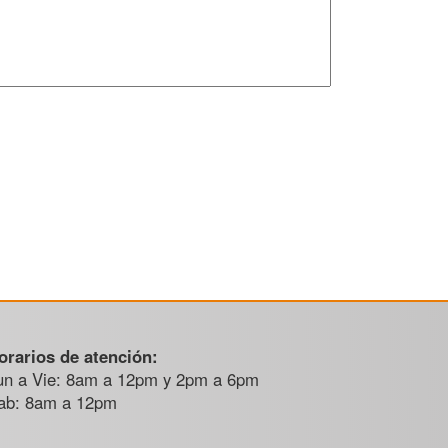
orarios de atención:
un a Vie: 8am a 12pm y 2pm a 6pm
ab: 8am a 12pm